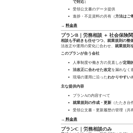
で対応
）
受領公文書のデータ提供
進捗・不足資料の共有（
方法はご
→
料金表
プランB｜労務相談 ＋ 社会保険
相談も手続きも任せつつ、就業規則の整
法改正や運用の変化に合わせ、
就業規則
このプランが合う会社
人事制度や働き方の見直しが
定期
法改正に合わせた改定
を漏れなく
現場の運用に沿った
わかりやすい
主な提供内容
プランAの内容すべて
就業規則の作成・更新
（たたき台
受領公文書・更新履歴の管理（共
→
料金表
プランC｜労務相談のみ