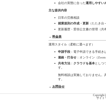
会社の実態に合った
運用しやすい
主な提供内容
日常の労務相談
就業規則の作成・更新
（たたき台
更新履歴・受領公文書の管理（共
→
料金表
運用スタイル（柔軟に選べます）
申請手段
：電子申請できる手続き
連絡・打合せ
：オンライン（Zoo
共有方法
：
クラウドを基本
としつ
す。
無料相談は実施しておりません。
す。
→
お問合せ
Copyright (
サイト