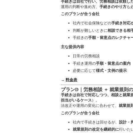
手続きは自社で行い、労務相談は依頼し
運用の判断や進め方、
手続きのやり方
も
このプランが合う会社
社内で社会保険などの
手続き対応
判断が難しいときに
相談できる相
手続きの
手順・留意点のレクチャ
主な提供内容
日常の労務相談
手続き運用の
手順・留意点の案内
必要に応じて
様式・文例の提示
→
料金表
プランD｜労務相談 ＋ 就業規則
手続きは自社で対応しつつ、相談と就業
担当がいるケース
）。
法改正や運用の変化に合わせて、
就業規
このプランが合う会社
社内で手続きは回せるが、
設計・
就業規則の改定を継続的に
行いた