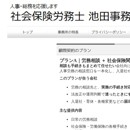
プランA｜労務相談 ＋ 社会保険
相談も手続きもまとめて任せたい
会社向
人事労務の相談窓口を一本化し、入退社
このプランが合う会社
労務の相談先と、
実務の手続き対
法改正や運用判断で
迷ったときに
入退社・育休・各種変更などの
届
主な提供内容
日常の労務相談
社会保険・労働保険の各種手続き