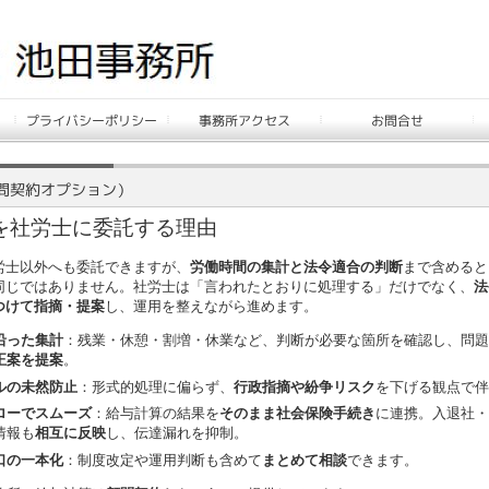
を社労士に委託する理由
労士以外へも委託できますが、
労働時間の集計と法令適合の判断
まで含めると
同じではありません。社労士は「言われたとおりに処理する」だけでなく、
法
つけて指摘・提案
し、運用を整えながら進めます。
沿った集計
：残業・休憩・割増・休業など、判断が必要な箇所を確認し、問題
正案を提案
。
ルの未然防止
：形式的処理に偏らず、
行政指摘や紛争リスク
を下げる観点で伴
ローでスムーズ
：給与計算の結果を
そのまま社会保険手続き
に連携。入退社・
情報も
相互に反映
し、伝達漏れを抑制。
口の一本化
：制度改定や運用判断も含めて
まとめて相談
できます。