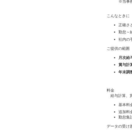
※当事
こんなときに
正確さ
勤怠～
社内の
ご提供の範囲
月次給
賞与計
年末調
料金
給与計算、賞
基本料金
追加料金
勤怠集計
データの受け