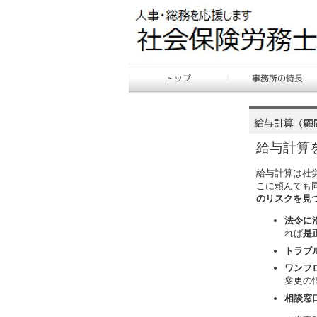
給与計算
給与計算は社
こに頼んでも
のリスクを見
法令に
れば
是
トラブ
ワンフ
変更の
相談窓