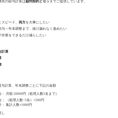
務所の給与計算は
顧問契約とセット
でご提供しています。
とスピード、
両方
を大事にしたい
給与～年末調整まで、抜け漏れなく進めたい
手作業をできるだけ減らしたい
与計算
算
整
与計算、年末調整ごとに下記の金額
： 月額 20000円（処理人数5名まで）
： （処理人数−5名）×500円
： 集計人数×1000円
渡し