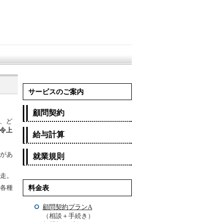
サービスのご案内
顧問契約
、ど
令上
給与計算
があ
就業規則
走。
各種
料金表
顧問契約プランA
（相談＋手続き）